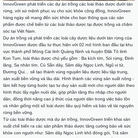
InnovGreen phát triển các dự án trồng các loài thảo dược dưới tán
rừng, với sứ mệnh phục vụ cho sức khỏe cộng đồng, InnovGreen
hàng ngày sẽ mang đến sức khỏe cho bạn thông qua các sản
phẩm được chế biến từ các loài thảo dược tại được trồng và chăm
sóc tại Việt Nam.
Dự án trồng và phát triển các loài cây dược liệu dưới tán rừng của
InnovGreen được đầu tư thực hiện với 02 mô hình ban đầu tại khu
vực thành phố Móng Cái tỉnh Quảng Ninh và huyện Đăk Tô tỉnh
Kon Tum, loài thảo dược chủ yếu gồm : Ba kích tím, Sói rừng, Đinh
lăng, Sa nhân tím, Củ Sắn dây, Sâm dây Ngọc Linh, Ngũ vị tử,
Đương Qui… sẽ tạo thành vùng nguyên liệu dược liệu tập trung,
sản xuất bền vững và lâu dài. Hình thành các vùng sản xuất nông -
lâm kết hợp từng bước tạo tư duy sản xuất mới cho người dân theo
hình thức lấy ngắn nuôi dài, góp phần tăng thu nhập cho người
dân, đồng thời nâng cao ý thức của người dân trong việc bảo tồn
và nhân giống một số loài dược liệu quý hiếm và bảo vệ tài nguyên
rừng bền vững.
Từ các loài thảo dược mà dự án trồng, InnovGreen triển khai sản
xuất chế biến ra các sản phẩm thảo dược tăng cường bảo vệ sức
khỏe con người như: Sâm dây Ngọc Linh khô đóng gói, Trà sâm