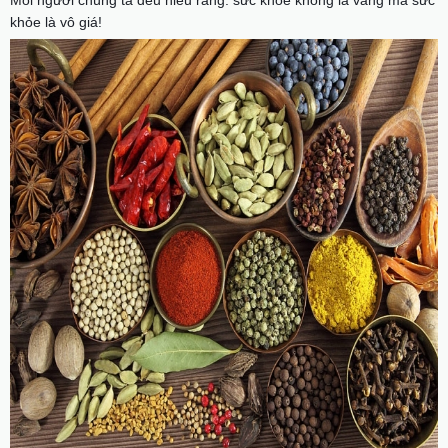
Mỗi người chúng ta đều hiểu rằng: sức khỏe không là vàng mà sức
khỏe là vô
giá!