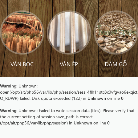
VÁN BÓC
VÁN ÉP
DĂM GỖ
Warning
: Unknown:
open(/opt/alt/php56/var/lib/php/session/sess_4flh11stc8c0vfgvao6ekqict
O_RDWR) failed: Disk quota exceeded (122) in
Unknown
on line
0
Warning
: Unknown: Failed to write session data (files). Please verify that
the current setting of session.save_path is correct
(/opt/alt/php56/var/lib/php/session) in
Unknown
on line
0