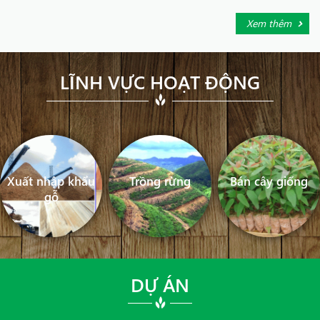
Xem thêm
LĨNH VỰC HOẠT ĐỘNG
Xuất nhập khẩu
Trồng rừng
Bán cây giống
gỗ
DỰ ÁN