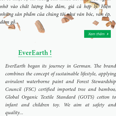
nhờ vào chất lượng bảo đảm, giá cả hợp lý. Hiện
những sản phẩm của chúng tôi như ván bóc, ván ép,
dăm gỗ...
Xem thêm
EverEarth !
EverEarth began its journey in German. The brand
combines the concept of sustainable lifestyle, applying
avirulent waterborne paint and Forest Stewardship
Council (FSC) certified imported tree and bamboo,
Global Organic Textile Standard (GOTS) cotton to
infant and children toy. We aim at safety and
quality...